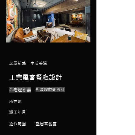
老屋新藝・生活美學
工業風客餐廳設計
# 老屋新藝
# 整體規劃設計
所在地
竣工年月
施作範圍
整層客餐廳