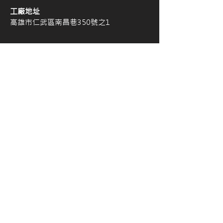
工廠地址
高雄市仁武區南昌巷350號之1